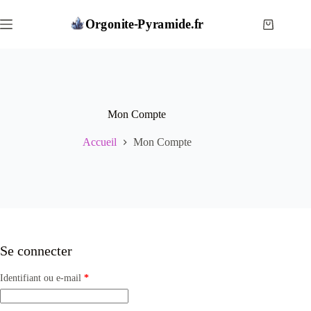
Passer
au
Panier
contenu
d’achat
Mon Compte
Accueil
Mon Compte
Se connecter
Obligatoire
Identifiant ou e-mail
*