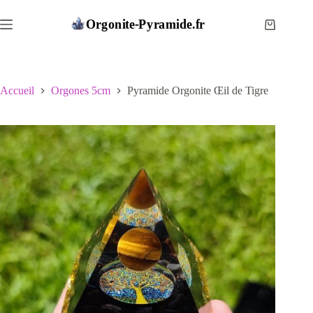
Passer
au
Panier
contenu
d’achat
Accueil
Orgones 5cm
Pyramide Orgonite Œil de Tigre