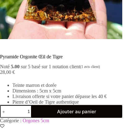
Pyramide Orgonite Œil de Tigre
Noté
5.00
sur 5 basé sur
1
notation client
(
1
avis client)
28,00
€
Teinte marron et dorée
Dimensions : 5cm x 5cm
Livraison offerte si votre panier dépasse les 40 €
Pierre d’Oeil de Tigre authentique
quantité
Ajouter au panier
de
Pyramide
Catégorie :
Orgones 5cm
Orgonite
Œil
de